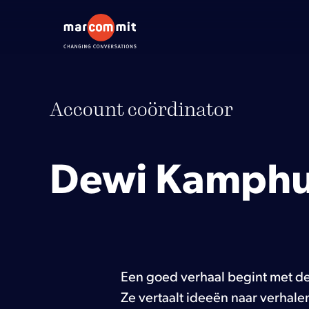
Diensten
Account coördinator
PR quickscan
Dewi Kamphu
Ons werk
Actueel
Over ons
Werken bij
1
Een goed verhaal begint met de
Contact
Ze vertaalt ideeën naar verhale